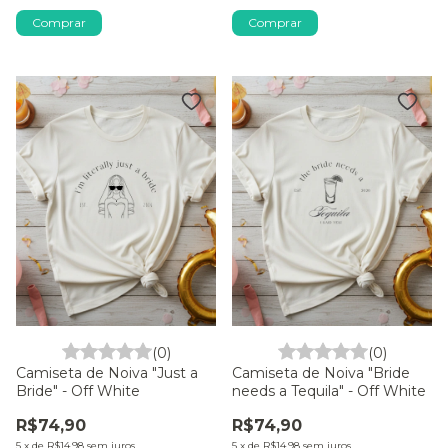
Comprar
Comprar
(0)
(0)
Camiseta de Noiva "Just a
Camiseta de Noiva "Bride
Bride" - Off White
needs a Tequila" - Off White
R$74,90
R$74,90
5
x
de
R$14,98
sem juros
5
x
de
R$14,98
sem juros