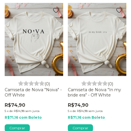
(0)
(0)
Camiseta de Noiva "Noiva" -
Camiseta de Noiva "In my
Off White
bride era" - Off White
R$74,90
R$74,90
5
x
de
R$14,98
sem juros
5
x
de
R$14,98
sem juros
R$71,16
com
Boleto
R$71,16
com
Boleto
Comprar
Comprar