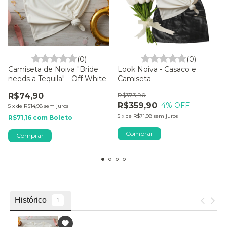
(0)
(0)
Camiseta de Noiva "Bride
Look Noiva - Casaco e
needs a Tequila" - Off White
Camiseta
R$74,90
R$373,90
R$359,90
4
% OFF
5
x
de
R$14,98
sem juros
5
x
de
R$71,98
sem juros
R$71,16
com
Boleto
Comprar
Comprar