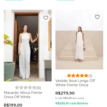
(1)
Vestido Ibiza Longo Off
White Frente Única
(0)
Macacão Vênus Frente
R$279,90
Única Off White
5
x
de
R$55,98
sem juros
R$265,91
com
Boleto
R$199,00