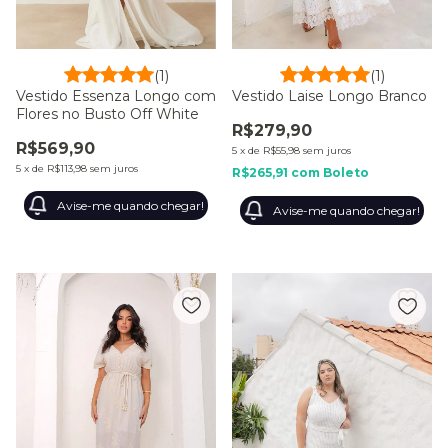
(1)
(1)
Vestido Essenza Longo com
Vestido Laise Longo Branco
Flores no Busto Off White
R$279,90
R$569,90
5
x
de
R$55,98
sem juros
5
x
de
R$113,98
sem juros
R$265,91
com
Boleto
Avise-me quando chegar!
Avise-me quando chegar!