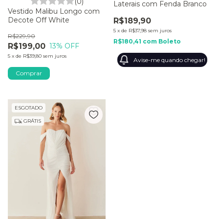
(0)
Laterais com Fenda Branco
Vestido Malibu Longo com
Decote Off White
R$189,90
5
x
de
R$37,98
sem juros
R$229,90
R$180,41
com
Boleto
R$199,00
13
% OFF
5
x
de
R$39,80
sem juros
Avise-me quando chegar!
Comprar
ESGOTADO
GRÁTIS