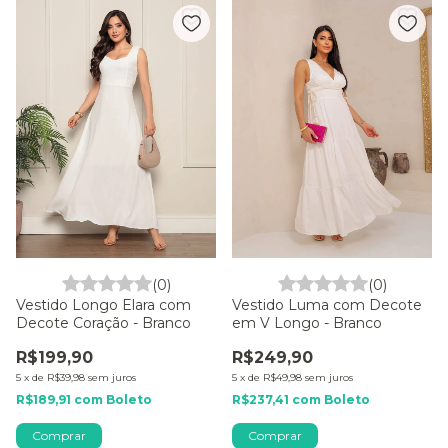
(0)
(0)
Vestido Longo Elara com
Vestido Luma com Decote
Decote Coração - Branco
em V Longo - Branco
R$199,90
R$249,90
5
x
de
R$39,98
sem juros
5
x
de
R$49,98
sem juros
R$189,91
com
Boleto
R$237,41
com
Boleto
Comprar
Comprar