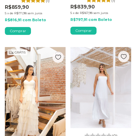
(1)
(1)
R$839,90
R$859,90
5
x
de
R$167,98
sem juros
5
x
de
R$171,98
sem juros
R$797,91
com
Boleto
R$816,91
com
Boleto
Comprar
Comprar
GRÁTIS