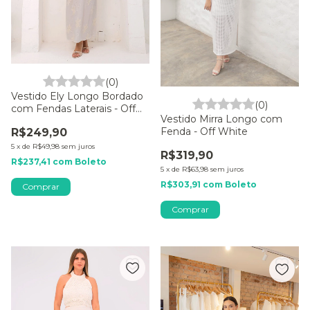
(0)
Vestido Ely Longo Bordado
(0)
com Fendas Laterais - Off
Vestido Mirra Longo com
White
Fenda - Off White
R$249,90
5
x
de
R$49,98
sem juros
R$319,90
R$237,41
com
Boleto
5
x
de
R$63,98
sem juros
R$303,91
com
Boleto
Comprar
Comprar