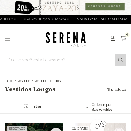
.
SIM, SÓ PEÇAS BRANCAS!
A SUA LOJA ESPECIALIZADA EM PEÇAS
0
Início
>
Vestidos
>
Vestidos Longos
Vestidos Longos
19 produtos
Ordenar por:
Filtrar
Mais vendidos
0
ESGOTADO
GRÁTIS