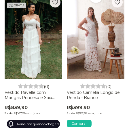
GRÁTIS
(0)
(0)
Vestido Ravelle com
Vestido Camélia Longo de
Mangas Princesa e Saia
Renda - Branco
com Babados - Off White
R$839,90
R$399,90
5
x
de
R$167,98
sem juros
5
x
de
R$79,98
sem juros
Comprar
Avise-me quando chegar!