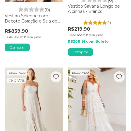
(0)
Vestido Savana Longo de
(0)
Alcinhas - Branco
Vestido Selenne com
Decote Coração e Saia de
(1)
Babados - Off White
R$219,90
R$839,90
5
x
de
R$43,98
sem juros
5
x
de
R$167,98
sem juros
R$208,91
com
Boleto
Comprar
Comprar
ESGOTADO
ESGOTADO
GRÁTIS