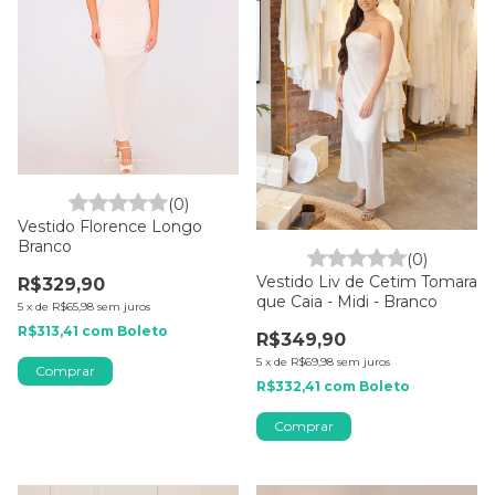
(0)
Vestido Florence Longo
Branco
(0)
Vestido Liv de Cetim Tomara
R$329,90
que Caia - Midi - Branco
5
x
de
R$65,98
sem juros
R$313,41
com
Boleto
R$349,90
5
x
de
R$69,98
sem juros
Comprar
R$332,41
com
Boleto
Comprar