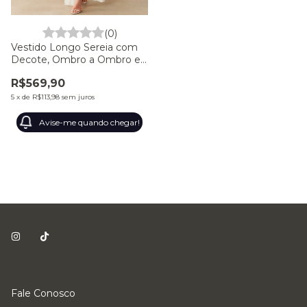
(0)
Vestido Longo Sereia com
Decote, Ombro a Ombro e
Fenda Off White
R$569,90
5
x
de
R$113,98
sem juros
Avise-me quando chegar!
Fale Conosco