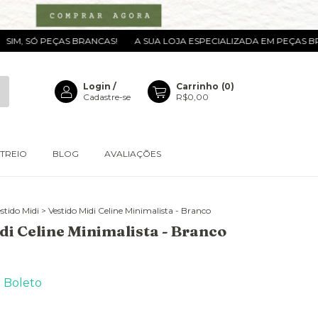
Ó PEÇAS BRANCAS!
A SUA LOJA ESPECIALIZADA EM PEÇAS BRANCAS. D
Login
/
Carrinho
(
0
)
Cadastre-se
R$0,00
TREIO
BLOG
AVALIAÇÕES
stido Midi
>
Vestido Midi Celine Minimalista - Branco
di Celine Minimalista - Branco
m
Boleto