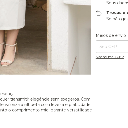
Seus dados
Trocas e 
Se não gos
Entregas para o CE
Meios de envio
Não sei meu CEP
resença.
m quer transmitir elegância sem exageros. Com
e valoriza a silhueta com leveza e praticidade.
anto o comprimento midi garante versatilidade