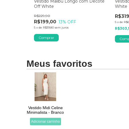
Renda e
Vestido Malibu Longo com Decote
Vestid
Off White
White
R$229,90
R$319
R$199,00
13
% OFF
5
x
de
R$6
5
x
de
R$39,80
sem juros
R$303,
Comprar
Comp