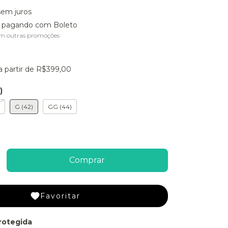
sem juros
pagando com Boleto
m outras promoções
a partir de
R$399,00
)
G (42)
GG (44)
Favoritar
rotegida