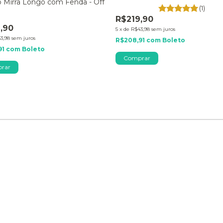
o Mirra Longo com Fenda - Off
(1)
R$219,90
,90
5
x
de
R$43,98
sem juros
3,98
sem juros
R$208,91
com
Boleto
91
com
Boleto
Comprar
rar