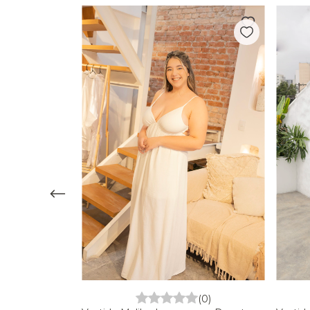
(4)
(0)