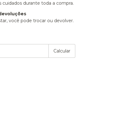
 cuidados durante toda a compra.
devoluções
tar, você pode trocar ou devolver.
P:
Alterar CEP
Calcular