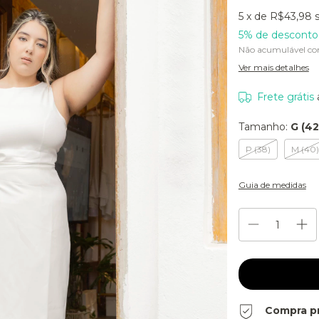
5
x de
R$43,98
5% de desconto
Não acumulável co
Ver mais detalhes
Frete grátis
Tamanho:
G (42
P (38)
M (40)
Guia de medidas
Compra p