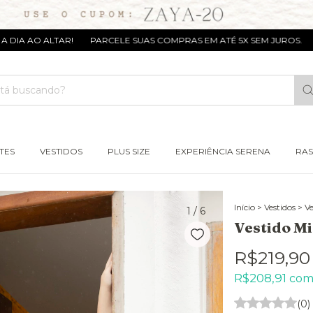
 ALTAR!
PARCELE SUAS COMPRAS EM ATÉ 5X SEM JUROS.
SIM, S
TES
VESTIDOS
PLUS SIZE
EXPERIÊNCIA SERENA
RAS
Início
>
Vestidos
>
Ve
1
/
6
Vestido Mi
R$219,90
R$208,91
co
(0)