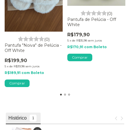
(0)
Pantufa de Pelúcia - Off
White
R$179,90
(0)
5
x
de
R$35,98
sem juros
Pantufa "Noiva" de Pelúcia -
R$170,91
com
Boleto
Off White
Comprar
R$199,90
5
x
de
R$39,98
sem juros
R$189,91
com
Boleto
Comprar