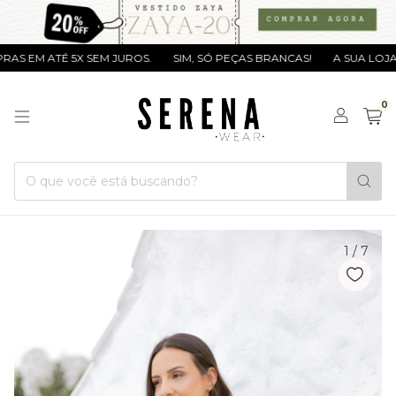
EM ATÉ 5X SEM JUROS.
SIM, SÓ PEÇAS BRANCAS!
A SUA LOJA ES
0
1
/
7