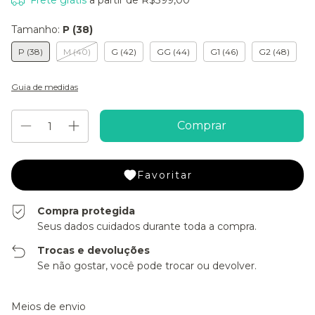
Frete grátis
a partir de
R$399,00
Tamanho:
P (38)
P (38)
M (40)
G (42)
GG (44)
G1 (46)
G2 (48)
Guia de medidas
Favoritar
Compra protegida
Seus dados cuidados durante toda a compra.
Trocas e devoluções
Se não gostar, você pode trocar ou devolver.
Entregas para o CEP:
Alterar CEP
Meios de envio